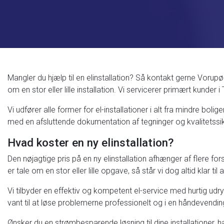
Mangler du hjælp til en elinstallation? Så kontakt gerne Vorupør
om en stor eller lille installation. Vi servicerer primært kund
Vi udfører alle former for el-installationer i alt fra mindre boli
med en afsluttende dokumentation af tegninger og kvalitetssik
Hvad koster en ny elinstallation?
Den nøjagtige pris på en ny elinstallation afhænger af flere f
er tale om en stor eller lille opgave, så står vi dog altid klar til 
Vi tilbyder en effektiv og kompetent el-service med hurtig ud
vant til at løse problemerne professionelt og i en håndevending
Ønsker du en strømbesparende løsning til dine installationer, 