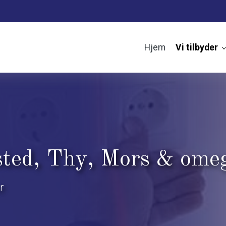
Hjem
Vi tilbyder
histed, Thy, Mors & ome
r