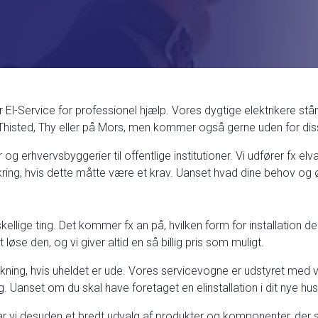
 El-Service for professionel hjælp. Vores dygtige elektrikere står 
er i Thisted, Thy eller på Mors, men kommer også gerne uden for d
ger og erhvervsbyggerier til offentlige institutioner. Vi udfører fx 
ring, hvis dette måtte være et krav. Uanset hvad dine behov og ø
orskellige ting. Det kommer fx an på, hvilken form for installat
at løse den, og vi giver altid en så billig pris som muligt.
rykning, hvis uheldet er ude. Vores servicevogne er udstyret med
. Uanset om du skal have foretaget en elinstallation i dit nye hus
har vi desuden et bredt udvalg af produkter og komponenter, der 