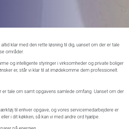
altid klar med den rette løsning til dig, uanset om der er tale
isse områder.
elvarme og intelligente styringer i virksomheder og private boliger
nsker er, står vi klar til at imødekomme dem professionelt.
ion der er tale om samt opgavens samlede omfang. Uanset om der
 værktøj til enhver opgave, og vores servicemedarbejdere er
 eller i dit køkken, så kan vi med andre ord hjælpe.
sparer på energien.