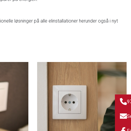
nelle løsninger på alle elinstallationer herunder også i nyt
9
S
F