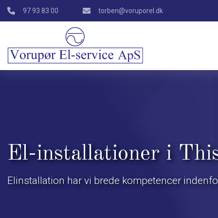
Gå
97 93 83 00
torben@voruporel.dk
til
hovedindhold
El-installationer i T
Elinstallation har vi brede kompetencer indenfo