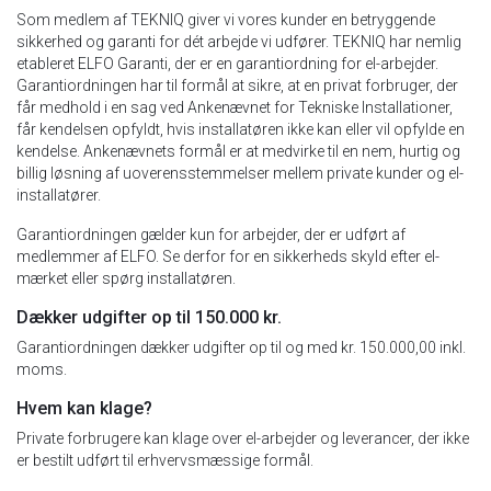
Som medlem af TEKNIQ giver vi vores kunder en betryggende
sikkerhed og garanti for dét arbejde vi udfører. TEKNIQ har nemlig
etableret ELFO Garanti, der er en garantiordning for el-arbejder.
Garantiordningen har til formål at sikre, at en privat forbruger, der
får medhold i en sag ved Ankenævnet for Tekniske Installationer,
får kendelsen opfyldt, hvis installatøren ikke kan eller vil opfylde en
kendelse. Ankenævnets formål er at medvirke til en nem, hurtig og
billig løsning af uoverensstemmelser mellem private kunder og el-
installatører.
Garantiordningen gælder kun for arbejder, der er udført af
medlemmer af ELFO. Se derfor for en sikkerheds skyld efter el-
mærket eller spørg installatøren.
Dækker udgifter op til 150.000 kr.
Garantiordningen dækker udgifter op til og med kr. 150.000,00 inkl.
moms.
Hvem kan klage?
Private forbrugere kan klage over el-arbejder og leverancer, der ikke
er bestilt udført til erhvervsmæssige formål.